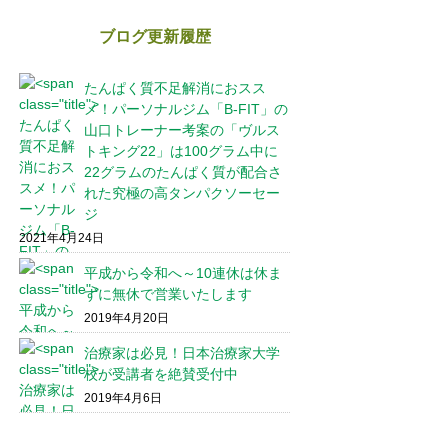
ブログ更新履歴
たんぱく質不足解消におスス
メ！パーソナルジム「B-FIT」の
山口トレーナー考案の「ヴルス
トキング22」は100グラム中に
22グラムのたんぱく質が配合さ
れた究極の高タンパクソーセー
ジ
2021年4月24日
平成から令和へ～10連休は休ま
ずに無休で営業いたします
2019年4月20日
治療家は必見！日本治療家大学
校が受講者を絶賛受付中
2019年4月6日