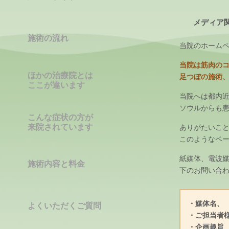
メディア
施術の流れ
当院のホーム
当院は筋肉の
ほかの治療院とは
足つぼの施術
ここが違います
当院へは都内
ソウルからも
こんな症状の方が
来院されています
ありがたいこ
このようなペ
紙媒体、電波
施術内容と料金
下のお問い合
・媒体名、
よくいただくご質問
・ご担当者
・企画趣旨