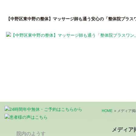
【中野区東中野の整体】マッサージ師も通う安心の「整体院プラス
はじめての方へ
私が開院した理由
院
HOME
» メディア
メディア
院内のようす