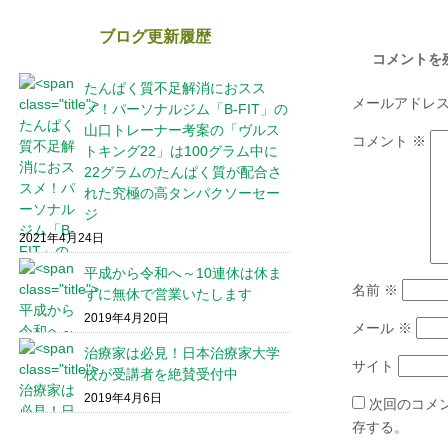
ブログ更新履歴
コメントを
たんぱく質不足解消におスス
メールアドレ
メ！パーソナルジム「B-FIT」の
山口トレーナー考案の「ヴルス
コメント
※
トキング22」は100グラム中に
22グラムのたんぱく質が配合さ
れた究極の高タンパクソーセー
ジ
2021年4月24日
平成から令和へ～10連休は休ま
名前
※
ずに無休で営業いたします
2019年4月20日
メール
※
治療家は必見！日本治療家大学
サイト
校が受講者を絶賛受付中
2019年4月6日
次回のコメ
存する。