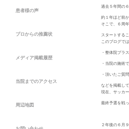
過去５年間の
患者様の声
約１年ほど前
そこで、６周
プロからの推薦状
スタートする
このブログで
・整体院プラ
メディア掲載履歴
・当院の施術
・頂いたご質
当院までのアクセス
などを掲載し
現在、サッカ
最終予選を戦
周辺地図
２年後の６月
お問い合わせ