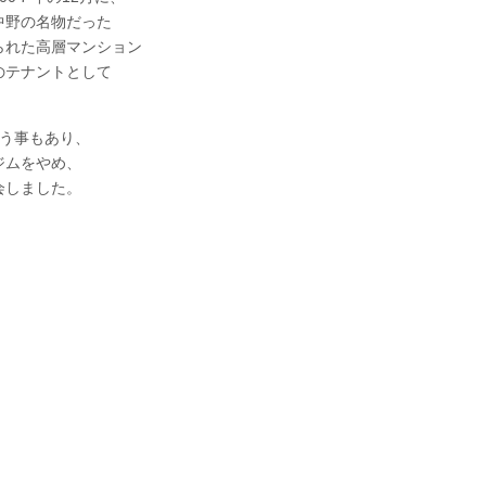
中野の名物だった
られた高層マンション
のテナントとして
いう事もあり、
ジムをやめ、
会しました。