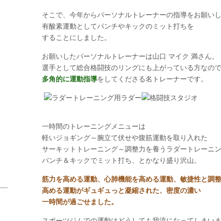
そこで、今年からパーソナルトレーナーの指導をお願い
有酸素運動としてパンチやキックのミット打ちを
することにしました。
お願いしたパーソナルトレーナーは山口 マイク 満さん。
選手として総合格闘技のリングにも上がっている方なの
多角的に運動指導
をしてくださる名トレーナーです。
一時間のトレーニングメニューは
軽いジョギング～腕立て伏せや腹筋運動を取り入れた
サーキットトレーニング～調整力を養うラダートレーニ
パンチ＆キックでミット打ち、とかなり盛り沢山。
筋力を高める運動、心肺機能を高める運動、敏捷性と調
高める運動がギュギュっと凝縮された、密度の濃い
一時間が過ごせました。
スポーツジムでの運動はどうしても我流になってしまい