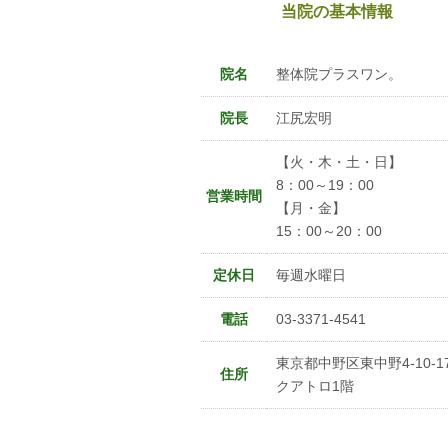
当院の基本情報
院名
整体院プラスワン。
院長
江尻宏明
【火・木・土・日】
8：00～19：00
営業時間
【月・金】
15：00～20：00
定休日
毎週水曜日
電話
03-3371-4541
東京都中野区東中野4-10-1
住所
クアトロ1階