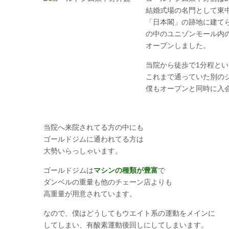
結婚式場の名門として東
「日本閣」の跡地に建て
の中のユニゾンモール内
オープンしました。
当院から徒歩で1分程と
これまで通っていた別の
僕もオープンと同時に入
当院へ来院されてる方の中にも
ゴールドジムに通われてる方は
大勢いらっしゃいます。
ゴールドジムは
マシンの種類が豊富
で
ダンベルの重量も他のチェーン店よりも
高重量が用意されています。
なので、僕はどうしてもウエイト系の運動をメインに
してしまい、有酸素運動後回しにしてしまいます。