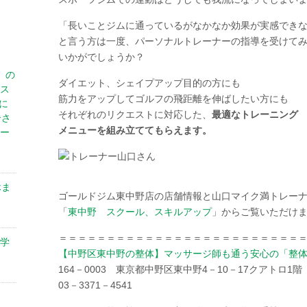
「長いことジムに通っているがなかなか効果が実感でき
と言う方は一度、パーソナルトレーナーの指導を受けて
いかがでしょうか？
」の
ダイエット、シェイプアップ目的の方にも
ス
筋力をアップしてゴルフの飛距離を伸ばしたい方にも
に
それぞれのリクエストに対応した、
最適なトレーニング
合さ
メニューを組み立ててもらえます。
ー
休ま
ゴールドジム東中野店の店舗情報と山口マイク満トレー
「
東中野 スクール、スキルアップ
」からご覧いただけ
＝＝＝＝＝＝＝＝＝＝＝＝＝＝＝＝＝＝＝＝＝＝＝＝＝
学
【中野区東中野の整体】マッサージ師も通う安心の「整
164－0003 東京都中野区東中野4－10－17クアトロ1階
03－3371－4541