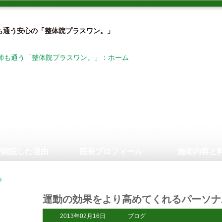
も通う安心の「整体院プラスワン。」
が開院した理由
院長プロフィール
施術内容と
運動の効果をより高めてくれるパーソナ
2013年02月16日
ブログ