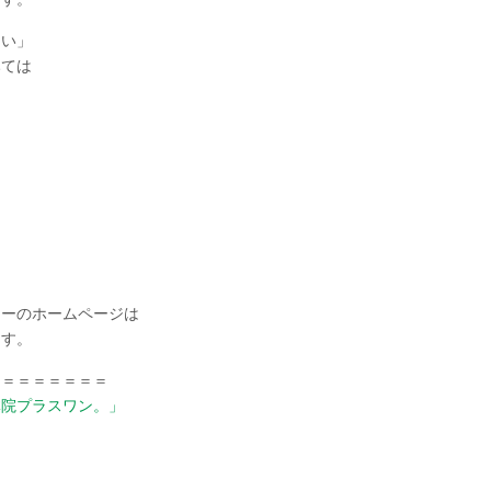
ない」
みては
ナーのホームページは
ます。
＝＝＝＝＝＝＝＝
体院プラスワン。」