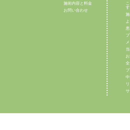
施術内容と料金
こ
す
お問い合わせ
施
よ
患
プ
メ
当
お
全
ブ
中
リ
サ