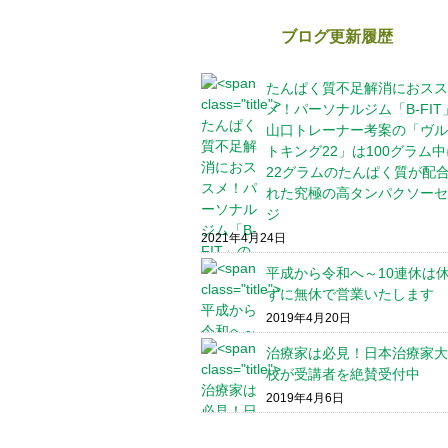
ブログ更新履歴
たんぱく質不足解消におスス
メ！パーソナルジム「B-FIT
山口トレーナー考案の「ヴル
トキング22」は100グラム中
22グラムのたんぱく質が配
れた究極の高タンパクソーセ
ジ
2021年4月24日
平成から令和へ～10連休は
ずに無休で営業いたします
2019年4月20日
治療家は必見！日本治療家大
校が受講者を絶賛受付中
2019年4月6日