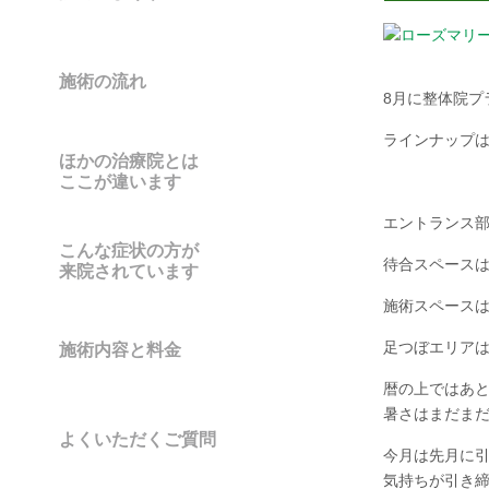
施術の流れ
8月に整体院プ
ラインナップ
ほかの治療院とは
ここが違います
エントランス
こんな症状の方が
待合スペース
来院されています
施術スペース
足つぼエリア
施術内容と料金
暦の上ではあ
暑さはまだま
よくいただくご質問
今月は先月に
気持ちが引き