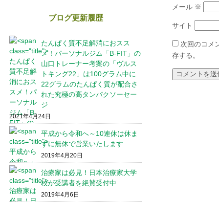
メール
※
ブログ更新履歴
サイト
たんぱく質不足解消におスス
次回のコメ
メ！パーソナルジム「B-FIT」の
存する。
山口トレーナー考案の「ヴルス
トキング22」は100グラム中に
22グラムのたんぱく質が配合さ
れた究極の高タンパクソーセー
ジ
2021年4月24日
平成から令和へ～10連休は休ま
ずに無休で営業いたします
2019年4月20日
治療家は必見！日本治療家大学
校が受講者を絶賛受付中
2019年4月6日