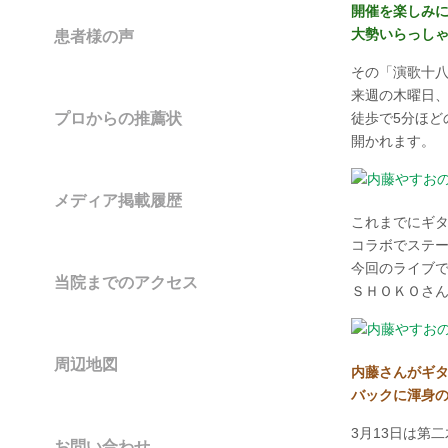
開催を楽しみ
大勢いらっし
患者様の声
その「演歌十
来週の木曜日、
プロからの推薦状
徒歩で5分ほど
開かれます。
メディア掲載履歴
これまでにギ
コラボでステ
今回のライブ
当院までのアクセス
ＳＨＯＫＯさ
周辺地図
内藤さんがギ
バックに渾身
3月13日は第
お問い合わせ