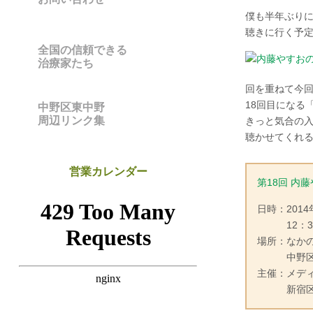
僕も半年ぶり
聴きに行く予
全国の信頼できる
治療家たち
回を重ねて今
18回目になる
中野区東中野
周辺リンク集
きっと気合の
聴かせてくれ
営業カレンダー
第18回 内
日時：2014
12：30
場所：なか
中野区中野
主催：メデ
新宿区北新