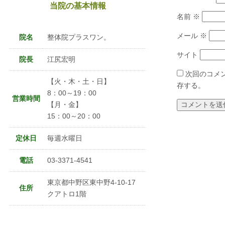
当院の基本情報
名前
※
メール
※
院名
整体院プラスワン。
サイト
院長
江尻宏明
次回のコメ
【火・木・土・日】
存する。
8：00～19：00
営業時間
【月・金】
15：00～20：00
定休日
毎週水曜日
電話
03-3371-4541
東京都中野区東中野4-10-17
住所
クアトロ1階