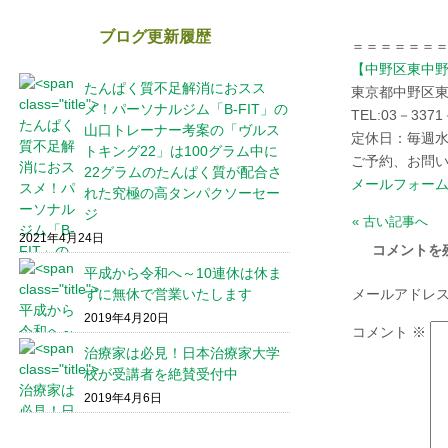
ブログ更新履歴
＝＝＝＝＝＝
【中野区東中
たんぱく質不足解消におスス
東京都中野区
メ！パーソナルジム「B-FIT」の
TEL:03－3371
山口トレーナー考案の「ヴルス
定休日：毎週水
トキング22」は100グラム中に
ご予約、お問い
22グラムのたんぱく質が配合さ
メールフォー
れた究極の高タンパクソーセー
ジ
« 古い記事へ
2021年4月24日
コメントを
平成から令和へ～10連休は休ま
ずに無休で営業いたします
メールアドレ
2019年4月20日
コメント
※
治療家は必見！日本治療家大学
校が受講者を絶賛受付中
2019年4月6日