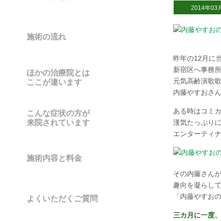
2014年03
施術の流れ
昨年の12月に
新宿区へ事務
ほかの治療院とは
元気高齢演歌
ここが違います
内藤やすおさ
ある時はコミ
こんな症状の方が
来院されています
漢気たっぷり
エンターティ
施術内容と料金
その内藤さん
趣向を凝らし
「内藤やすお
よくいただくご質問
三カ月に一度