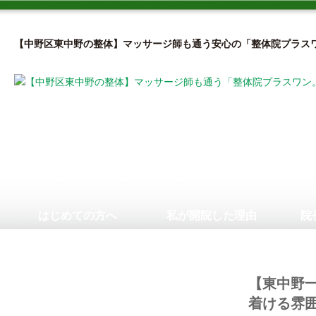
【中野区東中野の整体】マッサージ師も通う安心の「整体院プラス
はじめての方へ
私が開院した理由
院
【東中野一
着ける雰