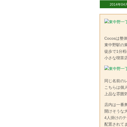
2014年04
Cocosは
東中野駅の
徒歩で1分
小さな喫茶
同じ名前の
こちらは個
上品な雰囲
店内は一番
開けそうな
4人掛けの
配置されて