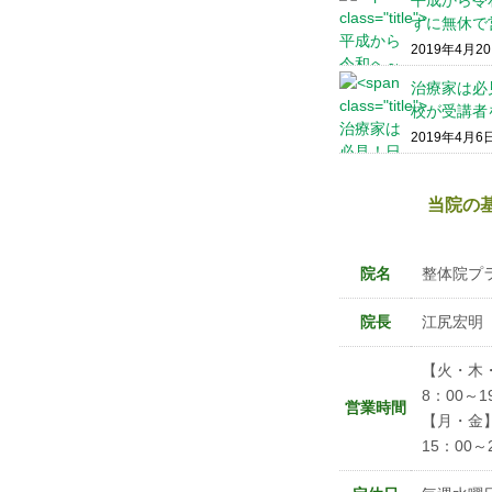
平成から令
ずに無休で
2019年4月2
治療家は必
校が受講者
2019年4月6
当院の
院名
整体院プ
院長
江尻宏明
【火・木
8：00～1
営業時間
【月・金
15：00～