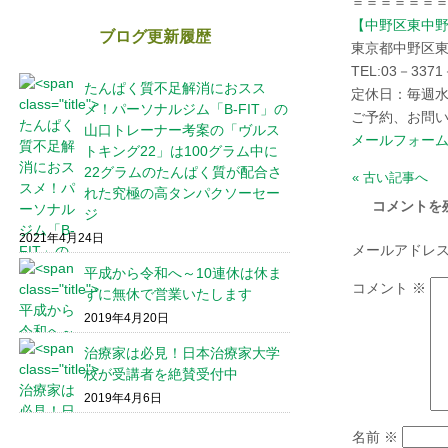
＝＝＝＝＝＝
【中野区東中
ブログ更新履歴
東京都中野区
TEL:03－3371
たんぱく質不足解消におスス
定休日：毎週水
メ！パーソナルジム「B-FIT」の
ご予約、お問い
山口トレーナー考案の「ヴルス
メールフォー
トキング22」は100グラム中に
22グラムのたんぱく質が配合さ
« 古い記事へ
れた究極の高タンパクソーセー
コメントを
ジ
2021年4月24日
メールアドレ
平成から令和へ～10連休は休ま
コメント
※
ずに無休で営業いたします
2019年4月20日
治療家は必見！日本治療家大学
校が受講者を絶賛受付中
2019年4月6日
名前
※