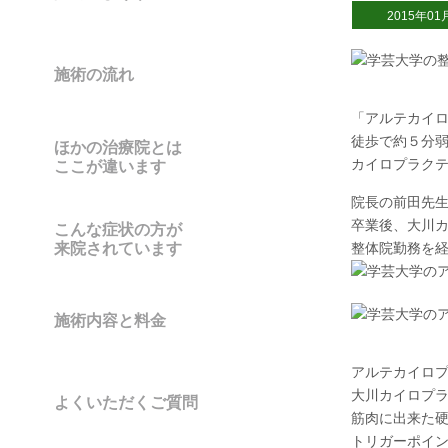
2015年01
施術の流れ
「アルテカイ
徒歩で約５分
ほかの治療院とは
カイロプラク
ここが違います
院長の前田先
卒業後、大川
こんな症状の方が
来院されています
整体院勤務を
施術内容と料金
アルテカイロ
大川カイロプ
よくいただくご質問
筋肉に出来た
トリガーポイ