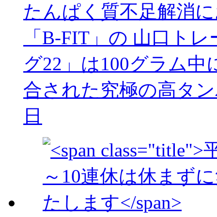
たんぱく質不足解消に
「B-FIT」の 山口
グ22」は100グラム
合された究極の高タン
日