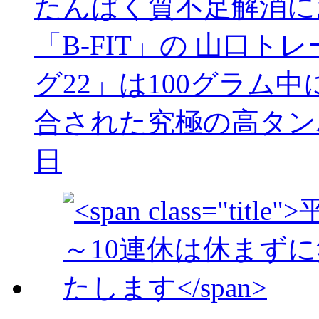
たんぱく質不足解消に
「B-FIT」の 山口
グ22」は100グラム
合された究極の高タン
日